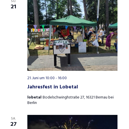
SO.
21
21. Juni um 10:00
-
16:00
Jahresfest in Lobetal
lobetal
Bodelschwinghstraße 27, 16321 Bernau bei
Berlin
SA.
27