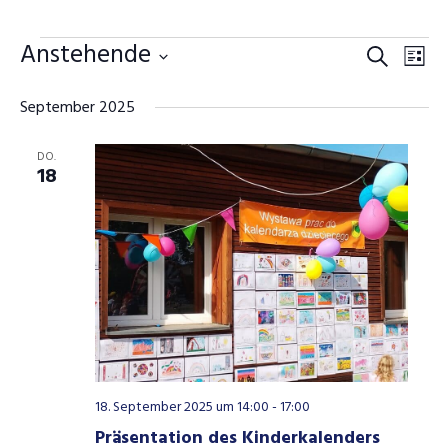
Anstehende
Veranstaltungen
Veranstalt
Vera
Suche
Liste
Datum
Suche
Ansi
September 2025
wählen.
und
Navi
Ansichten,
DO.
18
Navigation
18. September 2025 um 14:00
-
17:00
Präsentation des Kinderkalenders