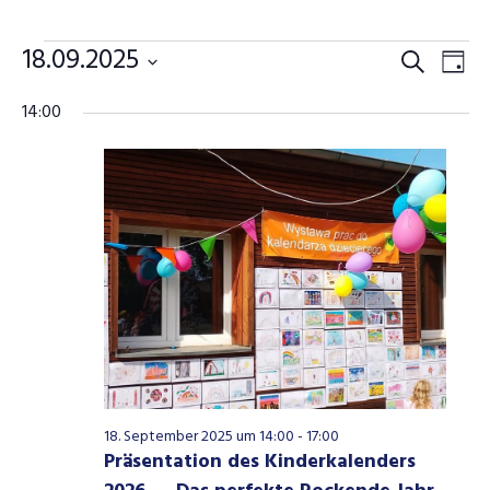
18.09.2025
Veranstaltungen
Veranstalt
Vera
Suche
Tag
Datum
für
Suche
Ansi
14:00
wählen.
und
Navi
18.
Ansichten,
September
Navigation
2025
18. September 2025 um 14:00
-
17:00
Präsentation des Kinderkalenders