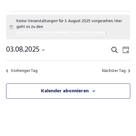
Veranstaltungen
Keine Veranstaltungen für 3. August 2025 vorgesehen. Hier
für
geht es zu den
Hinweis
nächsten bevorstehenden Veranstaltungen
.
3.
03.08.2025
August
Veranstalt
Vera
Suche
Tag
Datum
Suche
Ansi
2025
wählen.
und
Navi
Vorheriger Tag
Nächster Tag
Ansichten,
Navigation
Kalender abonnieren